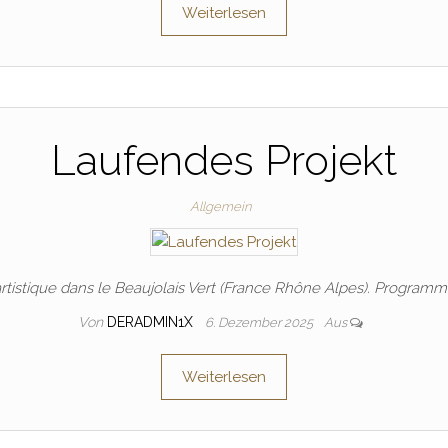
Weiterlesen
Laufendes Projekt
Allgemein
artistique dans le Beaujolais Vert (France Rhône Alpes). Programme e
Von
DERADMIN1X
6. Dezember 2025
Aus
Weiterlesen