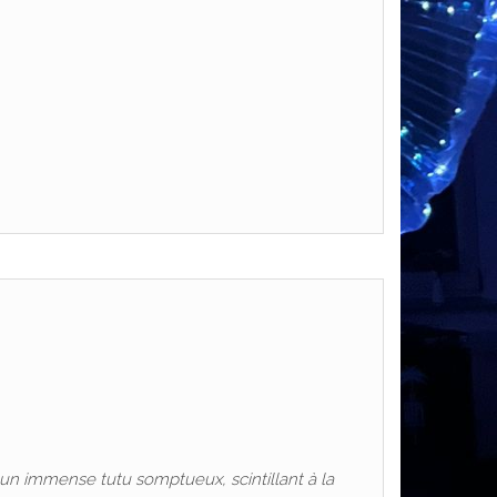
s un immense tutu somptueux, scintillant à la