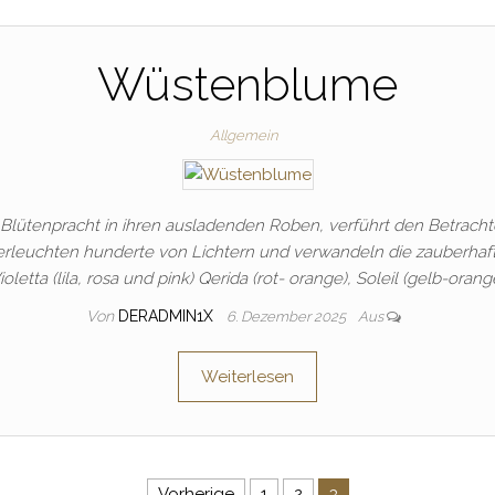
Wüstenblume
Allgemein
lütenpracht in ihren ausladenden Roben, verführt den Betracht
erleuchten hunderte von Lichtern und verwandeln die zauberhaft
etta (lila, rosa und pink) Qerida (rot- orange), Soleil (gelb-orange
Von
DERADMIN1X
6. Dezember 2025
Aus
Weiterlesen
Vorherige
1
2
3