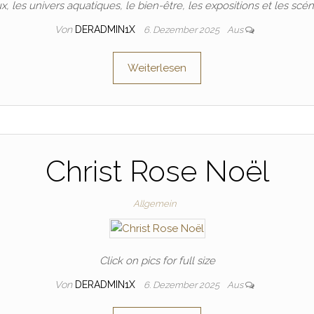
 les univers aquatiques, le bien-être, les expositions et les scéno
Von
DERADMIN1X
6. Dezember 2025
Aus
Weiterlesen
Christ Rose Noël
Allgemein
Click on pics for full size
Von
DERADMIN1X
6. Dezember 2025
Aus