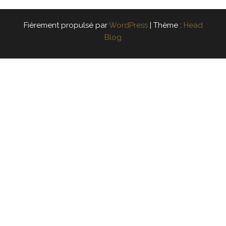
Fièrement propulsé par
WordPress
|
Thème :
Head
Blog