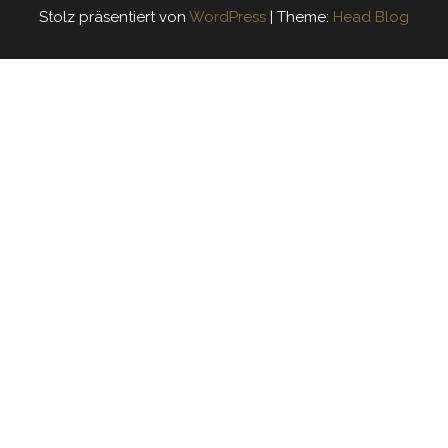
Stolz präsentiert von
WordPress
|
Theme:
Head Blog