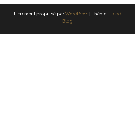
Navigation des articles
Fièrement propulsé par
WordPress
|
Thème :
Head
Blog